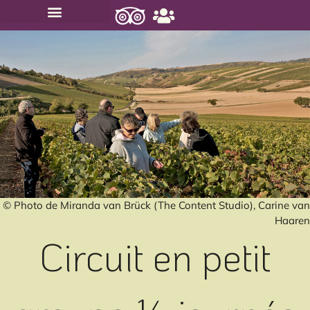
CIRCUITS PRIVATIFS
CIRCUITS PETITS GROUPES
CHÈQUES-CADEAUX
© Photo de Miranda van Brück (The Content Studio), Carine van
Haaren
Circuit en petit