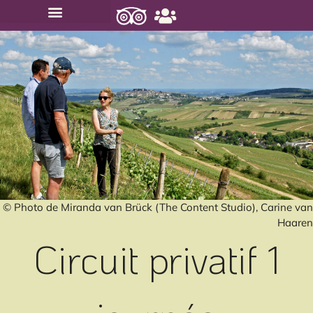
CIRCUITS PRIVATIFS
CIRCUITS PETITS GROUPES
CHÈQUES-CADEAUX
© Photo de Miranda van Brück (The Content Studio), Carine van
Haaren
Circuit privatif 1